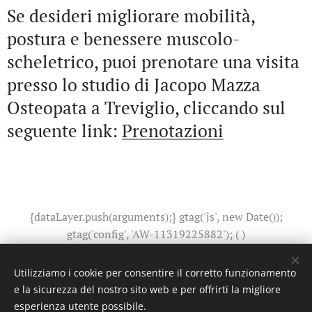
Se desideri migliorare mobilità,
postura e benessere muscolo-
scheletrico, puoi prenotare una visita
presso lo studio di Jacopo Mazza
Osteopata a Treviglio, cliccando sul
seguente link:
Prenotazioni
{dataLayer.push(arguments);} gtag('js', new Date());
gtag('config', 'AW-11319225882'); (
)
Utilizziamo i cookie per consentire il corretto funzionamento
e la sicurezza del nostro sito web e per offrirti la migliore
esperienza utente possibile.